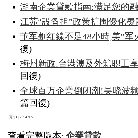
湖南企業貸款指南:满足您的
江苏“設备担”政策扩围優化
董军劃红線不足48小時,美“
復)
梅州新政:台港澳及外籍职工
回復)
全球百万企業倒闭潮!吴晓波
篇回復)
頁:
[1]
2
3
4
5
6
查看完整版本:
企業貸款