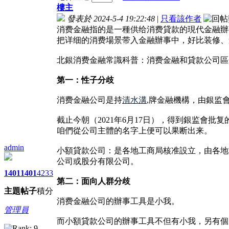
樓主
發表於 2024-5-4 19:22:48
|
只看該作者
消费金融指的是一種供给消费貸款的現代金融辦
把详细的消费場景带入金融辦事中，好比装修、
北銀消费金融常識科普：消费金融和貸款公司區
第一：性子分歧
消费金融公司是持
清水溝
,牌金融機構，由銀监
截止今朝（2021年6月17日），得到銀监會
咱們從公司主體的名字上便可以果断出来。
admin
小額貸款公司：是各地工商局核准設立，由各地
公司或股分有限公司。
1401
1401
4233
第二：面向人群分歧
主題
帖子
積分
消费金融公司的辦事工具是小我。
管理員
而小額貸款公司的辦事工具不但有小我，另有個