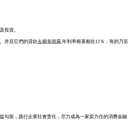
及投資。
。并且它們的貸款
去腳臭噴霧
,年利率根基都在12％，有的乃至
心公益勾當，践行企業社會责任，尽力成為一家卖力任的消费金融