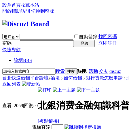
設為首頁
收藏本站
開啟輔助訪問
切換到窄版
找回密碼
自動登錄
密碼
立即註冊
登錄
快捷導航
論壇
BBS
搜索
熱搜:
活動
交友
discuz
搜索
台北快速借錢平台論壇
»
論壇
›
如何借錢
›
銀行貸款怎麼申請
›
返回列表
北銀消费金融知識科普
查看:
2059
|
回復:
0
[複製鏈接]
電梯直達