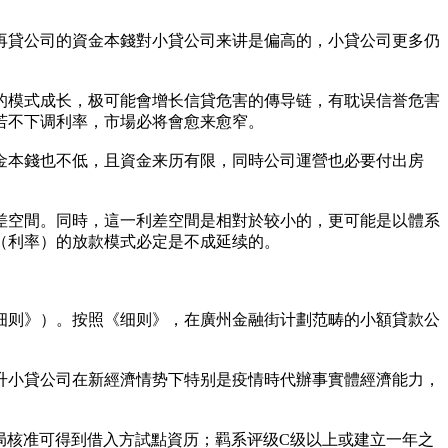
再貸公司的資金本錢對小貸公司来讲是偏高的，小貸公司更多仍
的模式成长，极可能會增长信貸危害的傳导链，有耽误信誉危害
若不下调利率，市場必将會愈来愈窄。
金本錢也不低，且資金来历有限，同時公司運營也必要付出房
差空間。同時，這一利差空間是相對於较小的，更可能是以體系
（利率）的放款模式必定是不成延续的。
细则》）。按照《细则》，在廣州金融街计劃范畴的小額貸款公
升小貸公司在新經濟情势下特别是疫情時代辦事實體經濟能力，
系局核准可得到借入方試點資历；羁系评级C级以上或建立一年之