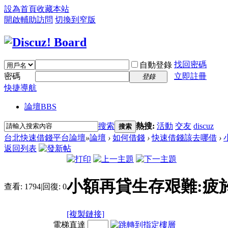
設為首頁
收藏本站
開啟輔助訪問
切換到窄版
找回密碼
自動登錄
密碼
立即註冊
登錄
快捷導航
論壇
BBS
搜索
熱搜:
活動
交友
discuz
搜索
台北快速借錢平台論壇
»
論壇
›
如何借錢
›
快速借錢該去哪借
›
返回列表
小額再貸生存艰難:疲
查看:
1794
|
回復:
0
[複製鏈接]
電梯直達