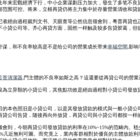
比年来宏觀經濟下行，中小企業谋劃压力加大，發生了多笔不良
額范围可控。将来，立根再貸仍将主力集中於存量營業清收和貸
记者經由過程裁判文书、天眼查等公然信息领會到，粤普再貸也
下小貸公司等。齐心再貸方面，固然一样触及较多告貸胶葛，但
计谋，和不良率较高是不是给公司的營業成长带来
幸福空間
,影
舌苔清潔器
,門主體的不良率如斯之高？這還要從再貸公司的營業
說為立异類的小貸公司，其焦點功效是經由過程對小貸公司發放
司的本色照旧是小貸公司，以是其發放貸款的模式與一般小貸公
再貸公司告貸，随後再向外放貸，再貸公司與小貸公司都按一样
會到，今朝再貸公司發放貸款的利率在10%~15%的范畴內。
4%几近無利可圖。而究竟上，業內客群相對於優良的主體放款利率