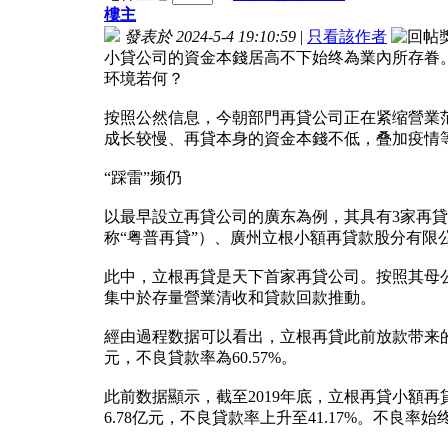
樓主
發表於 2024-5-4 19:10:59
|
只看該作者
小貸公司的資金本錢居高不下始终為業內所存眷。
环境若何？
按照公然信息，今朝部門再貸公司正在紧缩營業
成长较慢、再貸本身的資金本錢不低，叠加疫情
“踩雷”频仍
以最早設立再貸公司的廣东為例，其具有3家再
称“粤普再貸”）、廣州立根小額再貸款股分有限
此中，立根再貸是天下首家再貸公司。按照其母公
集中於存量營業清收和貸款回款推動。
經由過程数据可以看出，立根再貸此前放款带来的貸
元，不良貸款率為60.57%。
此前数据顯示，截至2019年底，立根再貸小額再貸
6.78亿元，不良貸款率上升至41.17%。不良率