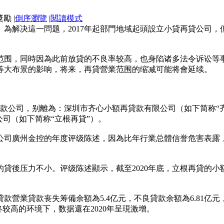
|
倒序瀏覽
|
閱讀模式
為解决這一問题，2017年起部門地域起頭設立小貸再貸公司
范围，同時因為此前放貸的不良率较高，也身陷诸多法令诉讼等
等大布景的影响，将来，再貸營業范围的缩减可能将會延续。
貸款公司，别離為：深圳市齐心小額再貸款有限公司（如下简称“
公司（如下简称“立根再貸”）。
司廣州金控的年度评级陈述，因為比年行業总體信誉危害表露，
後压力不小。评级陈述顯示，截至2020年底，立根再貸的小額再
款營業貸款丧失筹備余額為5.4亿元，不良貸款余額為6.81亿元，
始终较高的环境下，数据還在2020年呈現激增。