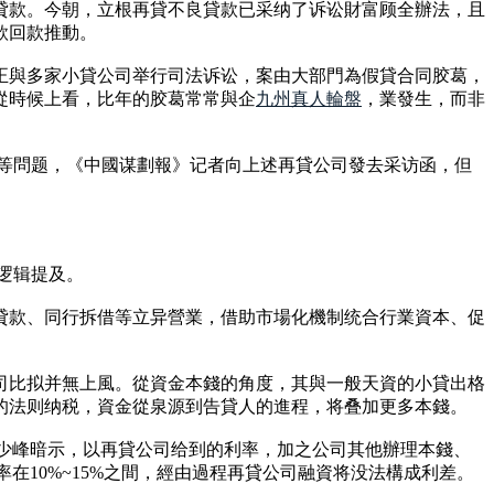
貸款。今朝，立根再貸不良貸款已采纳了诉讼財富顾全辦法，且
款回款推動。
正與多家小貸公司举行司法诉讼，案由大部門為假貸合同胶葛，
從時候上看，比年的胶葛常常與企
九州真人輪盤
，業發生，而非
响等問题，《中國谋劃報》记者向上述再貸公司發去采访函，但
逻辑提及。
貸款、同行拆借等立异營業，借助市場化機制统合行業資本、促
司比拟并無上風。從資金本錢的角度，其與一般天資的小貸出格
的法则纳税，資金從泉源到告貸人的進程，将叠加更多本錢。
嵇少峰暗示，以再貸公司给到的利率，加之公司其他辦理本錢、
在10%~15%之間，經由過程再貸公司融資将没法構成利差。