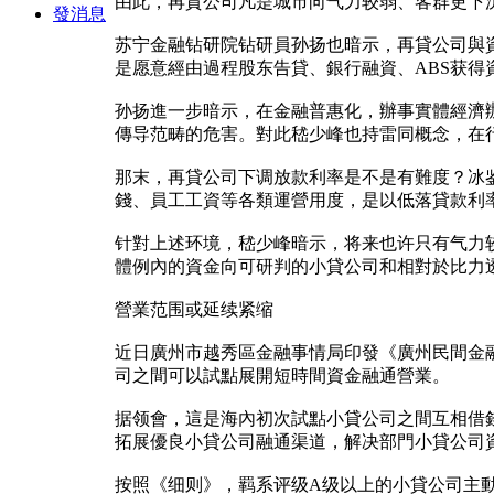
由此，再貸公司凡是城市向气力较弱、客群更下
發消息
苏宁金融钻研院钻研員孙扬也暗示，再貸公司與
是愿意經由過程股东告貸、銀行融資、ABS获得
孙扬進一步暗示，在金融普惠化，辦事實體經濟
傳导范畴的危害。對此嵇少峰也持雷同概念，在
那末，再貸公司下调放款利率是不是有難度？冰
錢、員工工資等各類運營用度，是以低落貸款利
针對上述环境，嵇少峰暗示，将来也许只有气力
體例內的資金向可研判的小貸公司和相對於比力
營業范围或延续紧缩
近日廣州市越秀區金融事情局印發《廣州民間金
司之間可以試點展開短時間資金融通營業。
据领會，這是海內初次試點小貸公司之間互相借
拓展優良小貸公司融通渠道，解决部門小貸公司
按照《细则》，羁系评级A级以上的小貸公司主