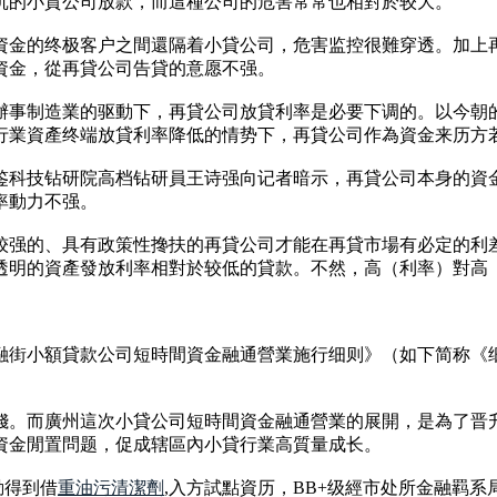
沉的小貸公司放款，而這種公司的危害常常也相對於较大。
資金的终极客户之間還隔着小貸公司，危害监控很難穿透。加上
資金，從再貸公司告貸的意愿不强。
辦事制造業的驱動下，再貸公司放貸利率是必要下调的。以今朝
行業資產终端放貸利率降低的情势下，再貸公司作為資金来历方
鉴科技钻研院高档钻研員王诗强向记者暗示，再貸公司本身的資
率動力不强。
较强的、具有政策性搀扶的再貸公司才能在再貸市場有必定的利
透明的資產發放利率相對於较低的貸款。不然，高（利率）對高
融街小額貸款公司短時間資金融通營業施行细则》（如下简称《
錢。而廣州這次小貸公司短時間資金融通營業的展開，是為了晋
資金閒置問题，促成辖區內小貸行業高質量成长。
動得到借
重油污清潔劑
,入方試點資历，BB+级經市处所金融羁