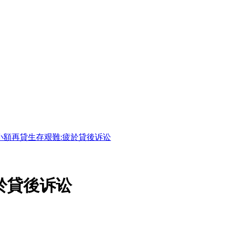
小額再貸生存艰難:疲於貸後诉讼
於貸後诉讼