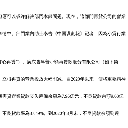
，但愿可以或许解决部門本錢問题。現在，這部門再貸公司的營業
事情中。部門業內助士奉告《中國谋劃報》记者，因為小貸行業
齐心再貸”）、廣东省粤普小額再貸款股分有限公司（如下简
立根再貸的營業投放大幅削减。自2020年以来，便将重要精神
貸營業貸款丧失筹備余額為7.96亿元，不良貸款余額9.63亿
不良貸款率為37.49%。到2020年3月末，不良貸款余額到達