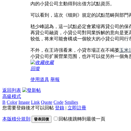
內的小貸公司主動得到出借方試點資历。
可以看到，這次《细则》規定的試點范畴與部門
嵇少峰認為，這一試點必定會紧缩再貸公司的保
再貸公司融資，小貸公司對同業拆解的意向是更
较低，将来可能會構成一個较大的小貸公司同行
不外，在王诗强看来，小貸市場正在不竭萎
玉米
小貸公司扩展營業范围，也许可以從另外一個角
收藏
回復
使用道具
舉報
返回列表
高級模式
B
Color
Image
Link
Quote
Code
Smilies
您需要登錄後才可以回帖
登錄
|
立即註冊
本版積分規則
回帖後跳轉到最後一頁
發表回復