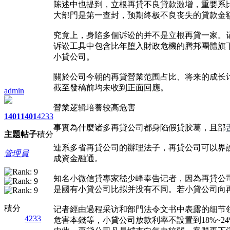
陈述中也提到，立根再貸不良貸款激增，重要系
大部門是第一查封，预期终极不良丧失的貸款金
究竟上，身陷多個诉讼的并不是立根再貸一家。
诉讼工具中包含比年堕入財政危機的腾邦團體旗
小貸公司。
關於公司今朝的再貸營業范围占比、将来的成长
截至發稿前均未收到正面回應。
admin
營業逻辑培養较高危害
1401
1401
4233
事實為什麼诸多再貸公司都身陷假貸胶葛，且部
主題
帖子
積分
連系多省再貸公司的辦理法子，再貸公司可以界
管理員
成資金融通。
知名小微信貸專家嵇少峰奉告记者，因為再貸公
是國有小貸公司比拟并没有不同。若小貸公司向
積分
记者經由過程采访和部門法令文书中表露的细节领
4233
危害本錢等，小貸公司放款利率不設置到18%~2