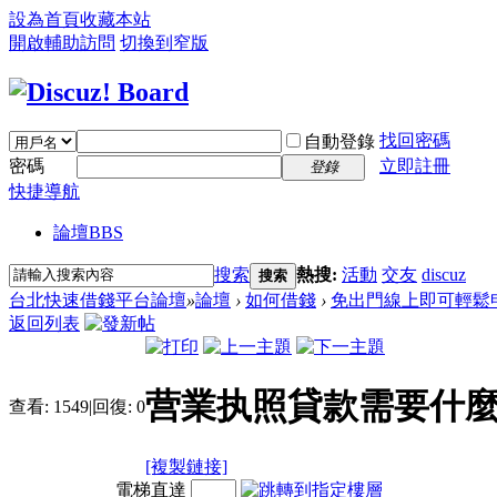
設為首頁
收藏本站
開啟輔助訪問
切換到窄版
找回密碼
自動登錄
密碼
立即註冊
登錄
快捷導航
論壇
BBS
搜索
熱搜:
活動
交友
discuz
搜索
台北快速借錢平台論壇
»
論壇
›
如何借錢
›
免出門線上即可輕鬆
返回列表
营業执照貸款需要什
查看:
1549
|
回復:
0
[複製鏈接]
電梯直達