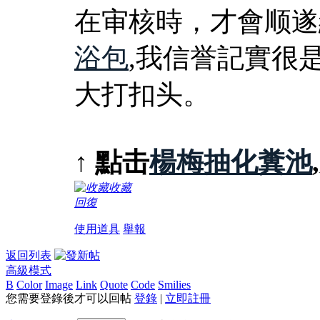
在审核時，才會顺遂
浴包
,我信誉記實很
大打扣头。
↑
點击
楊梅抽化糞池
收藏
回復
使用道具
舉報
返回列表
高級模式
B
Color
Image
Link
Quote
Code
Smilies
您需要登錄後才可以回帖
登錄
|
立即註冊