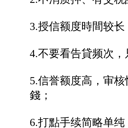
3.授信额度時間较
4.不要看告貸频次
5.信誉额度高，审
錢；
6.打點手续简略单