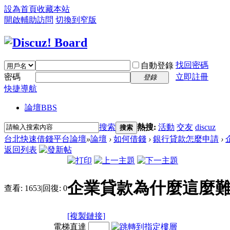
設為首頁
收藏本站
開啟輔助訪問
切換到窄版
找回密碼
自動登錄
密碼
立即註冊
登錄
快捷導航
論壇
BBS
搜索
熱搜:
活動
交友
discuz
搜索
台北快速借錢平台論壇
»
論壇
›
如何借錢
›
銀行貸款怎麼申請
›
返回列表
企業貸款為什麼這麼難
查看:
1653
|
回復:
0
[複製鏈接]
電梯直達