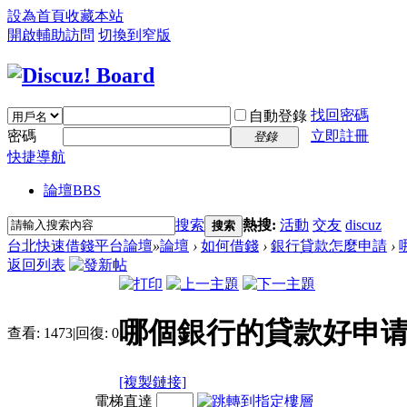
設為首頁
收藏本站
開啟輔助訪問
切換到窄版
找回密碼
自動登錄
密碼
立即註冊
登錄
快捷導航
論壇
BBS
搜索
熱搜:
活動
交友
discuz
搜索
台北快速借錢平台論壇
»
論壇
›
如何借錢
›
銀行貸款怎麼申請
›
返回列表
哪個銀行的貸款好申请
查看:
1473
|
回復:
0
[複製鏈接]
電梯直達