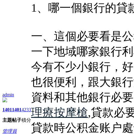
1、哪一個銀行的貸
一、這個必要看是公
一下地域哪家銀行利
今有不少小銀行，好
也很便利，跟大銀行
資料和其他銀行必要
admin
理療按摩槍
,貸款必
1401
1401
4233
主題
帖子
積分
貸款時公积金账户處
管理員