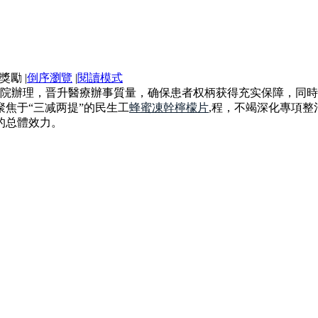
|
倒序瀏覽
|
閱讀模式
,病院辦理，晋升醫療辦事質量，确保患者权柄获得充实保障，同
焦于“三减两提”的民生工
蜂蜜凍幹檸檬片
,程，不竭深化專項整
的总體效力。