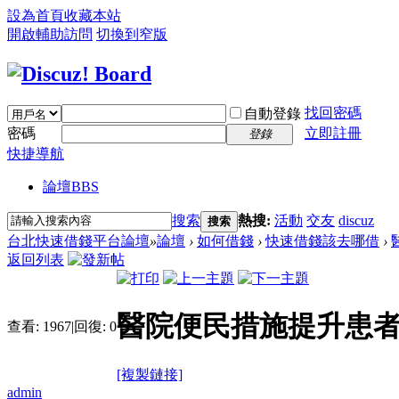
設為首頁
收藏本站
開啟輔助訪問
切換到窄版
找回密碼
自動登錄
密碼
立即註冊
登錄
快捷導航
論壇
BBS
搜索
熱搜:
活動
交友
discuz
搜索
台北快速借錢平台論壇
»
論壇
›
如何借錢
›
快速借錢該去哪借
›
返回列表
醫院便民措施提升患
查看:
1967
|
回復:
0
[複製鏈接]
admin