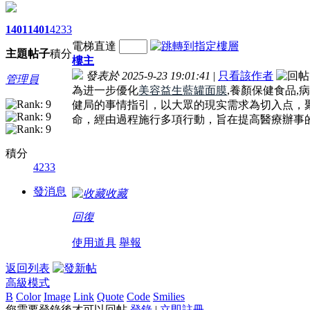
1401
1401
4233
電梯直達
主題
帖子
積分
樓主
發表於 2025-9-23 19:01:41
|
只看該作者
管理員
為进一步優化
美容益生藍罐面膜
,養顏保健食品
健局的事情指引，以大眾的現实需求為切入点，聚
命，經由過程施行多項行動，旨在提高醫療辦事
積分
4233
發消息
收藏
回復
使用道具
舉報
返回列表
高級模式
B
Color
Image
Link
Quote
Code
Smilies
您需要登錄後才可以回帖
登錄
|
立即註冊