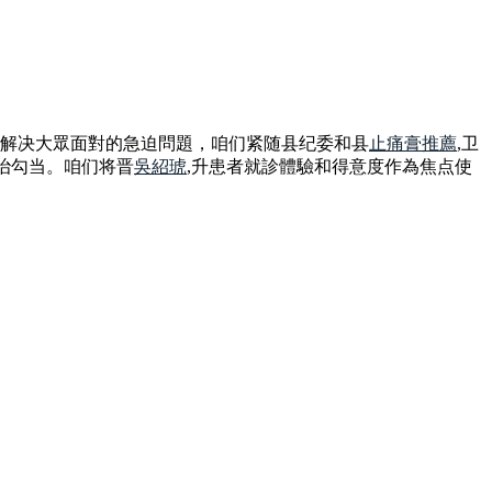
時解决大眾面對的急迫問題，咱们紧随县纪委和县
止痛膏推薦
,卫
治勾当。咱们将晋
吳紹琥
,升患者就診體驗和得意度作為焦点使