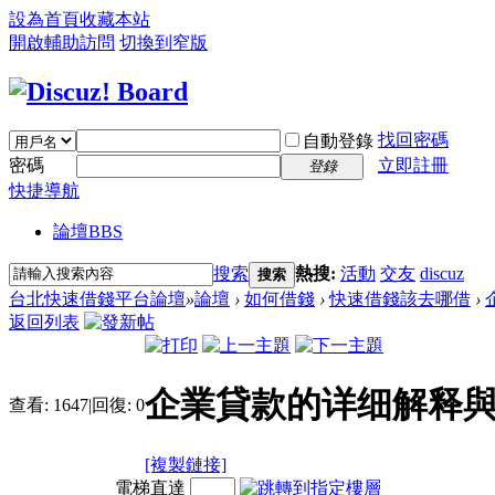
設為首頁
收藏本站
開啟輔助訪問
切換到窄版
找回密碼
自動登錄
密碼
立即註冊
登錄
快捷導航
論壇
BBS
搜索
熱搜:
活動
交友
discuz
搜索
台北快速借錢平台論壇
»
論壇
›
如何借錢
›
快速借錢該去哪借
›
返回列表
企業貸款的详细解释
查看:
1647
|
回復:
0
[複製鏈接]
電梯直達