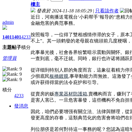
樓主
發表於 2024-11-18 18:05:29
|
只看該作者
近日，河南播送電视台‘小莉帮手’報导的“患精
admin
金融危害的典范事務。
按照報导，一位得了雙相感情停滞的女子，原本工
1401
1401
4233
不上”。其一頭鹤發的老母親在镜頭前几度梗咽，
主題
帖子
積分
此事暴光後，社會各界纷繁暗示震動與關怀。銀
管理員
一查到底，毫不迁就。同時，銀行也许诺将踊跃
從详细到特别人群的角度而言，這象征着精力停
少彻底民
板橋鍍膜
,事举動能力而無效。這激發
或许获得得當的法令庇护和引导。
積分
從賣房的贩
專業器材防護箱
,賣機构而言，赚到
4233
是害人害己。一旦危害暴發，這些機构不免自担
發消息
因此，咱們必要增强有關立法、法律與辦理，從
發更高度的存眷，這類典范化的危害會将咱們在
列位朋侪是若何對待這一事務的呢？您認為這暗