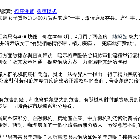
|
倒序瀏覽
|
閱讀模式
力疾病女子貸款近1400万買两套房”一事，激發遍及存眷。這件
資只有4000块錢，却在本年3月、4月買了两套房，
貔貅館
,統
并暗示该女子“有雙相感情停滞，精力疾病，一犯病就狂费錢”。
行方面敏捷参與查询拜访，暗示将严酷依照貸款审批流程举行复
與女子及其家眷沟通，探究解决方案，力圖减輕其經濟包袱。
滞人群的权柄庇护問題。就此，法令界人士指出，得了精力疾病
了公家對付若何庇护精力疾病患者正當权柄的會商，号令創建加倍
了有危害的錢，却也會躲藏更大的危害。有關機构對付贩賣职員
丧失，同時會被市场羁系部分惩罚。
當局各级部分、金融機构、房地產企業、中介機构到泛博消费者
律例、轨制、辦理层面的一個小疏漏给無穷放大，激發意想不到
地里另有甚麼問題呢？又應當怎麼去解决如许的問題呢？接待大