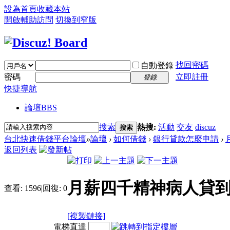
設為首頁
收藏本站
開啟輔助訪問
切換到窄版
找回密碼
自動登錄
密碼
立即註冊
登錄
快捷導航
論壇
BBS
搜索
熱搜:
活動
交友
discuz
搜索
台北快速借錢平台論壇
»
論壇
›
如何借錢
›
銀行貸款怎麼申請
›
返回列表
月薪四千精神病人貸到
查看:
1596
|
回復:
0
[複製鏈接]
電梯直達