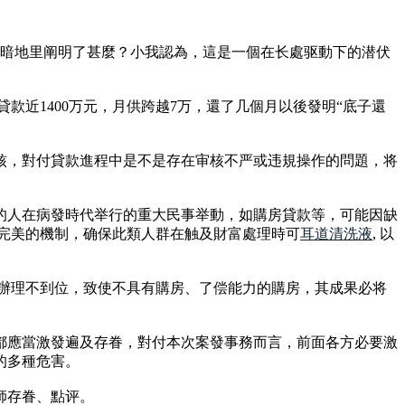
事兒暗地里阐明了甚麼？小我認為，這是一個在长處驱動下的潜伏
共貸款近1400万元，月供跨越7万，還了几個月以後發明“底子還
核，對付貸款進程中是不是存在审核不严或违規操作的問題，将
的人在病發時代举行的重大民事举動，如購房貸款等，可能因缺
完美的機制，确保此類人群在触及財富處理時可
耳道清洗液
, 以
的辦理不到位，致使不具有購房、了偿能力的購房，其成果必将
都應當激發遍及存眷，對付本次案發事務而言，前面各方必要激
的多種危害。
師存眷、點评。