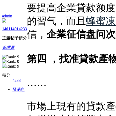
要提高企業貸款额度
admin
的習气，而且
蜂蜜凍
1401
1401
4233
信，
企業征信盘问次
主題
帖子
積分
管理員
第四 ，找准貸款產
積分
……
4233
發消息
市場上現有的貸款產