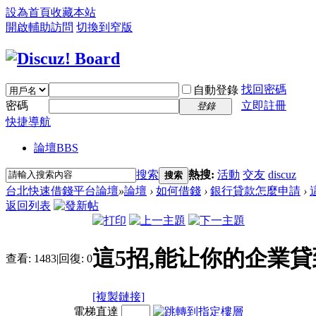
設為首頁
收藏本站
開啟輔助訪問
切換到窄版
找回密碼
自動登錄
密碼
立即註冊
登錄
快捷導航
論壇
BBS
搜索
熱搜:
活動
交友
discuz
搜索
台北快速借錢平台論壇
»
論壇
›
如何借錢
›
銀行貸款怎麼申請
›
返回列表
這5招,能让你的企業貸
查看:
1483
|
回復:
0
[複製鏈接]
電梯直達