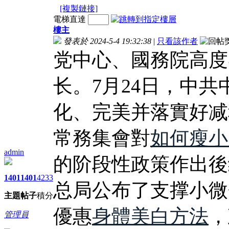
[複製鏈接]
電梯直達
樓主
發表於 2024-5-4 19:32:38
|
只看該作者
党中心、國務院高度
长。7月24日，中
化、完美并落實好减
常務集會對
如何瘦小
admin
的阶段性政策作出後
1401
1401
4233
总局公布了支撑小微
主題
帖子
積分
優惠
身體美白方法
，
管理員