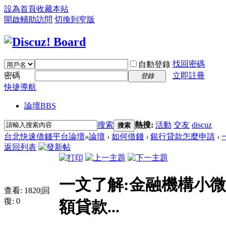
設為首頁
收藏本站
開啟輔助訪問
切換到窄版
找回密碼
自動登錄
密碼
立即註冊
登錄
快捷導航
論壇
BBS
搜索
熱搜:
活動
交友
discuz
搜索
台北快速借錢平台論壇
»
論壇
›
如何借錢
›
銀行貸款怎麼申請
›
返回列表
一文了解:金融機構小微
查看:
1820
|
回
復:
0
額貸款...