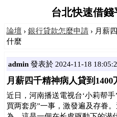
台北快速借錢平台論
論壇
›
銀行貸款怎麼申請
› 月薪
什麼
admin
發表於 2024-11-18 18:05:
月薪四千精神病人貸到140
近日，河南播送電视台‘小莉帮手’
買两套房”一事，激發遍及存眷
為，這是一個在长處驱動下的潜