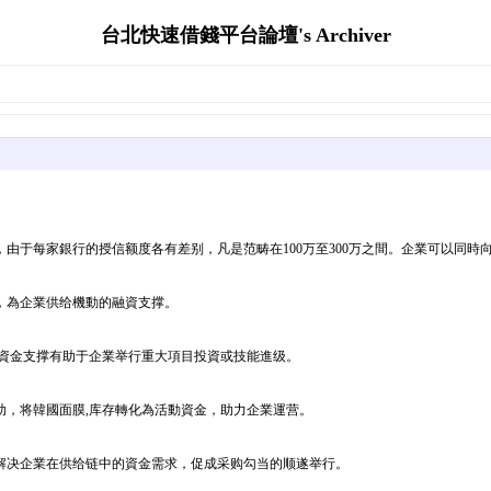
台北快速借錢平台論壇's Archiver
于每家銀行的授信额度各有差别，凡是范畴在100万至300万之間。企業可以同時向
，為企業供给機動的融資支撑。
項資金支撑有助于企業举行重大項目投資或技能進级。
助，将韓國面膜,库存轉化為活動資金，助力企業運营。
解决企業在供给链中的資金需求，促成采购勾当的顺遂举行。