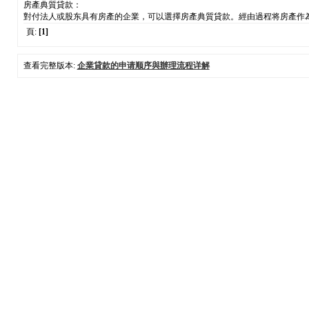
房產典質貸款：
對付法人或股东具有房產的企業，可以選擇房產典質貸款。經由過程将房產作
頁:
[1]
查看完整版本:
企業貸款的申请顺序與辦理流程详解