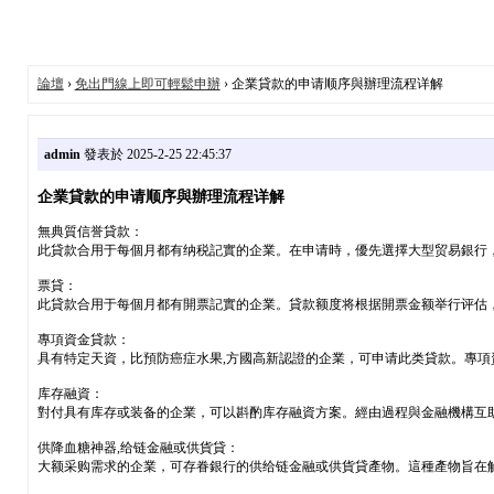
論壇
›
免出門線上即可輕鬆申辦
› 企業貸款的申请顺序與辦理流程详解
admin
發表於 2025-2-25 22:45:37
企業貸款的申请顺序與辦理流程详解
無典質信誉貸款：
此貸款合用于每個月都有纳税記實的企業。在申请時，優先選擇大型贸易銀行，由
票貸：
此貸款合用于每個月都有開票記實的企業。貸款额度将根据開票金额举行评估
專項資金貸款：
具有特定天資，比預防癌症水果,方國高新認證的企業，可申请此类貸款。專
库存融資：
對付具有库存或装备的企業，可以斟酌库存融資方案。經由過程與金融機構互
供降血糖神器,给链金融或供貨貸：
大额采购需求的企業，可存眷銀行的供给链金融或供貨貸產物。這種產物旨在