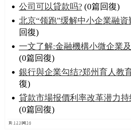
公司可以貸款吗?
(0篇回復)
北京“领跑”缓解中小企業融資
回復)
一文了解:金融機構小微企業及個
(0篇回復)
銀行與企業勾结?郑州育人教
復)
貸款市場报價利率改革潜力持
(0篇回復)
頁:
1
2
3
[4]
5
6