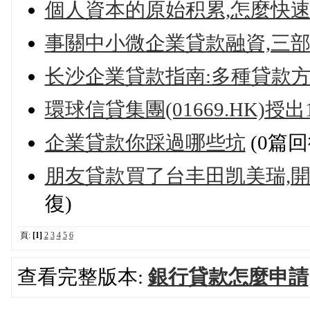
個人資本的原始积累,怎麼快速
事關中小微企業貸款融資,三
长沙企業貸款指南:多種貸款
環球信貸集團(01669.HK)授
企業貸款你踩過哪些坑
(0篇回
朋友貸款買了台丰田凯美瑞,開
復)
頁:
[1]
2
3
4
5
6
查看完整版本:
銀行貸款怎麼申請