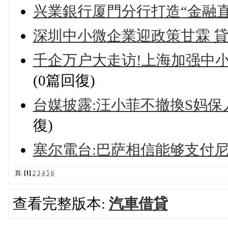
兴業銀行厦門分行打造“金融直
深圳中小微企業迎政策甘霖 
千企万户大走访!上海加强中
(0篇回復)
台媒披露:汪小菲不撤換S妈保
復)
塞尔電台:巴萨相信能够支付尼
頁:
[1]
2
3
4
5
6
查看完整版本:
汽車借貸