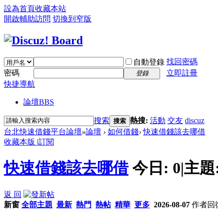
設為首頁
收藏本站
開啟輔助訪問
切換到窄版
找回密碼
自動登錄
密碼
立即註冊
登錄
快捷導航
論壇
BBS
搜索
熱搜:
活動
交友
discuz
搜索
台北快速借錢平台論壇
»
論壇
›
如何借錢
›
快速借錢該去哪借
收藏本版
|
訂閱
快速借錢該去哪借
今日:
0
|
主題
返 回
新窗
全部主題
最新
熱門
熱帖
精華
更多
2026-08-07
作者
回