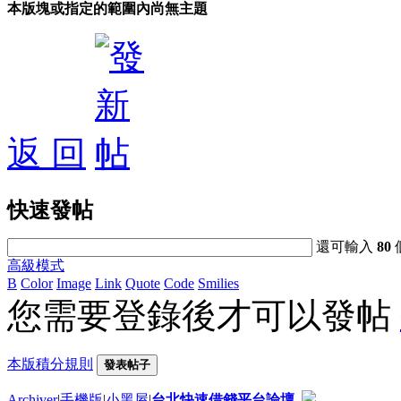
本版塊或指定的範圍內尚無主題
返 回
快速發帖
還可輸入
80
高級模式
B
Color
Image
Link
Quote
Code
Smilies
您需要登錄後才可以發帖
本版積分規則
發表帖子
Archiver
|
手機版
|
小黑屋
|
台北快速借錢平台論壇