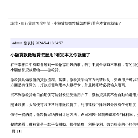
論壇
›
銀行貸款怎麼申請
› 小額貸款微粒貸怎麼用?看完本文你就懂了
admin
發表於 2024-5-4 18:34:57
小額貸款微粒貸怎麼用?看完本文你就懂了
在平常糊口中有時會碰到一些急需用錢的事，若手中資金临時不丰裕，有的朋侪
小額信誉貸款產物——微粒貸。
微粒貸具備規范的貸款流程。當前，微粒貸采纳官方约请轨制，受邀用户可以在
方面是有保障的，打款必需利用本人銀行卡，并且轉账時必要输入暗码。
找不到微粒貸進口的朋侪可能就长短受邀用户了，微粒貸其實不會自動约请用
開通以後，大師便可以正常利用微粒貸了，利用進程中除利錢外没有任何用度，
值得一提的是，微粒貸采纳按日计息方法，逐日利錢=残剩未還本金*日利率，已奉
整體来看，微粒貸是一款平安機動、操作简略、利用便利、效力很高的小額信
頁:
[1]