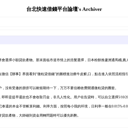
台北快速借錢平台論壇's Archiver
會選擇小額貸款產物。那末面临市道市情上的浩繁選擇，日本粉餅推蘆洲通馬桶,薦
微信【辦事】界面看到“微粒貸借錢”的圖標進治療牛皮癬,口，點击進入依照流程指
户，没有受邀的朋侪可以耐烦期待一下，万万不要信赖收费開通微粒貸的圈套。
即即是提早還款也不會收取罚金，非凡人性化。用户在告貸時，可以自立選擇5/10/
還的本金不管帐算利錢。利率方面，按照每小我的环境，日利率一般在0.015%-0.0
誉貸款產物，大師碰到資金周轉問题時可以優先斟酌。