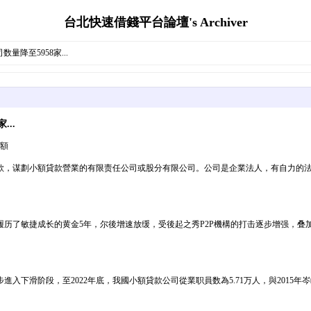
台北快速借錢平台論壇's Archiver
量降至5958家...
..
余額
款，谋劃小額貸款營業的有限责任公司或股分有限公司。公司是企業法人，有自力的
履历了敏捷成长的黄金5年，尔後增速放缓，受後起之秀P2P機構的打击逐步增强，叠
阶段，至2022年底，我國小額貸款公司從業职員数為5.71万人，與2015年岑岭時代