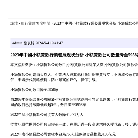
論壇
›
銀行貸款怎麼申請
› 2023年中國小額貸款行業發展現状分析 小額貸款公司数
admin
發表於 2024-5-4 19:41:47
2023年中國小額貸款行業發展現状分析 小額貸款公司数量降至5958家.
本文焦點数据：小額貸款公司数目;小額貸款公司從業人数;小額貸款公司貸款
小額貸款公司是由天然人、企業法人與其他社會组织投資設立，不吸取公家存
任。申请步伐简略便捷，防止繁冗的评估、担保手续。
小額貸款公司数目降至5958家
自2008年銀保监會公布關於小額貸款公司試點的引导定見以来，小額貸款行業
司的数目已持续降低跨越5年，数目降至5958家。
2022年底小額貸款公司從業人数降至5.71万人
從業职員范围與公司数目變革一致，在履历過一段高速增持久櫻花茶，後，逐步進入下滑
2022年底小額貸款公司實收本錢為763壯陽保健食品推薦,4.05亿元