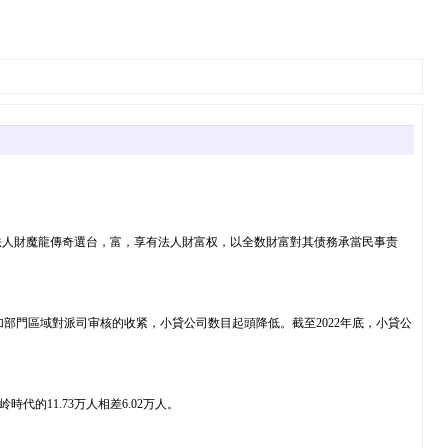
法人財魔龍傳奇選台，富，享有法人財富权，以全数財富對其债務承當民事责
加部門區域對派司审核的收紧，小貸公司数目起頭降低。截至2022年底，小貸公
的11.73万人相差6.02万人。