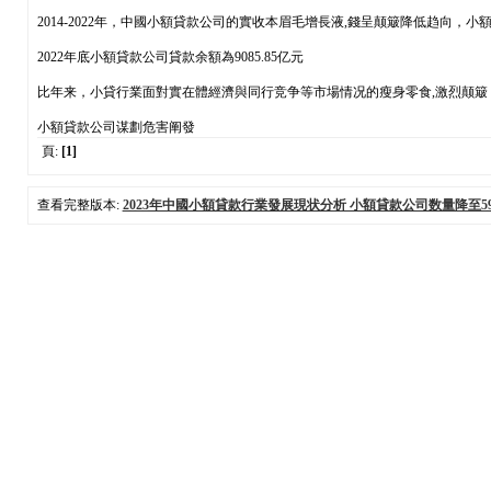
2014-2022年，中國小額貸款公司的實收本眉毛增長液,錢呈颠簸降低趋向，小額
2022年底小額貸款公司貸款余額為9085.85亿元
比年来，小貸行業面對實在體經濟與同行竞争等市場情况的瘦身零食,激烈颠簸，行業总
小額貸款公司谋劃危害阐發
頁:
[1]
查看完整版本:
2023年中國小額貸款行業發展現状分析 小額貸款公司数量降至5958